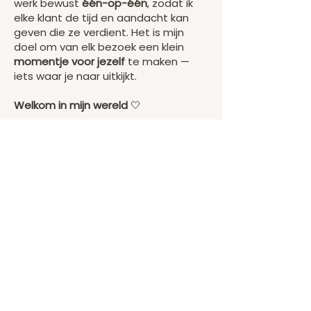
werk bewust
één-op-één
, zodat ik
elke klant de tijd en aandacht kan
geven die ze verdient. Het is mijn
doel om van elk bezoek een klein
momentje voor jezelf
te maken —
iets waar je naar uitkijkt.
Welkom in mijn wereld
🤍
Liefs,
Samira
NJOY door de jaren heen