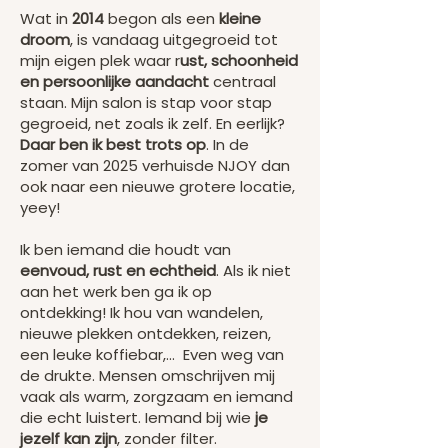
Wat in
2014
begon als een
kleine
droom
, is vandaag uitgegroeid tot
mijn eigen plek waar r
ust, schoonheid
en persoonlijke aandacht
centraal
staan. Mijn salon is stap voor stap
gegroeid, net zoals ik zelf. En eerlijk?
Daar ben ik best trots op
. In de
zomer van 2025 verhuisde NJOY dan
ook naar een nieuwe grotere locatie,
yeey!
Ik ben iemand die houdt van
eenvoud, rust en echtheid
. Als ik niet
aan het werk ben ga ik op
ontdekking! Ik hou van wandelen,
nieuwe plekken ontdekken, reizen,
een leuke koffiebar,... Even weg van
de drukte. Mensen omschrijven mij
vaak als warm, zorgzaam en iemand
die echt luistert. Iemand bij wie
je
jezelf kan zijn
, zonder filter.